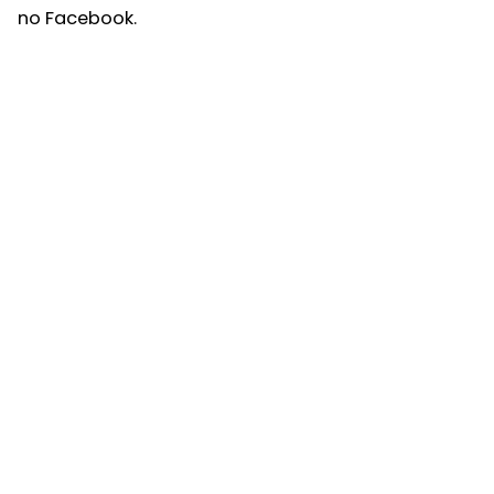
no Facebook.
Próximo Post
15 ideias de Seth Godin sobre Marketing na Era
Digital