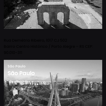
Rua Demétrio Ribeiro, 1017 CJ 502
Bairro Centro Histórico / Porto Alegre – RS CEP:
90.010-311
São Paulo
São Paulo