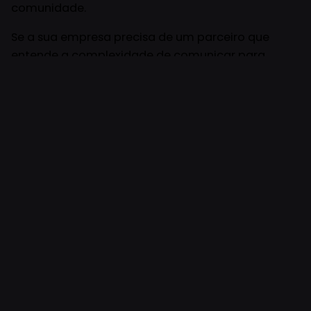
comunidade.
Se a sua empresa precisa de um parceiro que
entende a complexidade de comunicar para
múltiplos públicos ao mesmo tempo, o caminho
começa aqui. Preencha o formulário e fale
diretamente com o nosso time comercial.