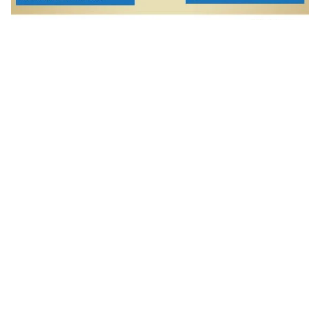
Fonte:
EXAME.com
Leia Também:
Como ser encontrado(a) por recrutadores no
LinkedIn?