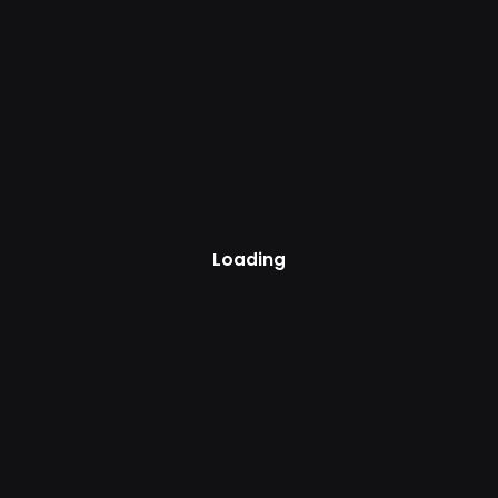
Publicado por
Vinícius Ghise
26 de julho de 2022
6 min
Prémios Lusófonos da Criatividade:
Global AD conquista três troféus
Ler mais
Loading