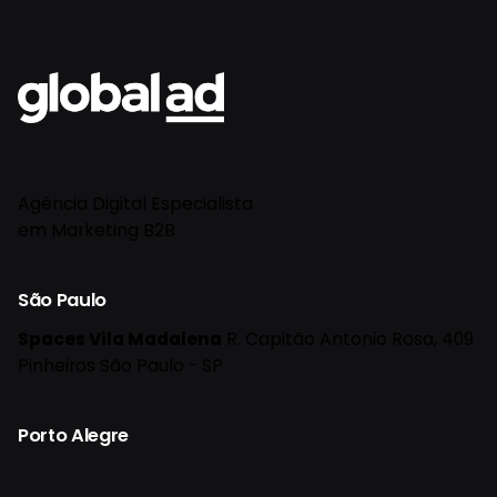
Agência Digital Especialista
em Marketing B2B
São Paulo
Spaces Vila Madalena
R. Capitão Antonio Rosa, 409
Pinheiros
São Paulo - SP
Porto Alegre
Administrativo
R. Demétrio Ribeiro, 1017
Centro