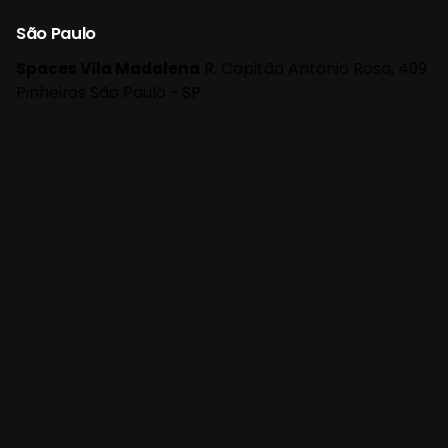
São Paulo
Spaces Vila Madalena
R. Capitão Antonio Rosa, 409
Pinheiros
São Paulo - SP
Porto Alegre
Administrativo
R. Demétrio Ribeiro, 1017
Centro
Histórico
Porto Alegre - RS
Receba Insights no seu email